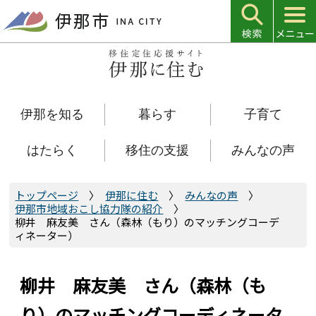
こ
の
ペ
ー
ジ
の
伊那を知る
暮らす
子育て
先
頭
で
はたらく
移住の支援
みんなの声
す
トップページ
伊那に住む
みんなの声
伊那市地域おこし協力隊の紹介
柳井 麻友美 さん（森林（もり）のマッチングコーデ
ィネーター）
柳井 麻友美 さん（森林（も
り）のマッチングコーディネータ