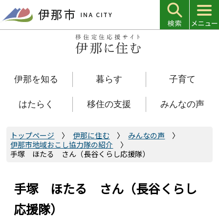
こ
の
ペ
ー
ジ
の
伊那を知る
暮らす
子育て
先
頭
で
はたらく
移住の支援
みんなの声
す
トップページ
伊那に住む
みんなの声
伊那市地域おこし協力隊の紹介
手塚 ほたる さん（長谷くらし応援隊）
手塚 ほたる さん（長谷くらし
応援隊）