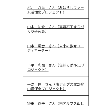
桃井 八重 さん（みはらしファー
ム活性化プロジェクト）
山本 祐介 さん（高遠石工まちづ
くり研究員）
山本 風音 さん（未来の教育コー
ディネーター）
下平 彩楓 さん（信州そばNo.1プ
ロジェクト）
平野 僚 さん（南アルプス北部登
山道保全プロジェクト）
野田 直子 さん（南アルプス山と