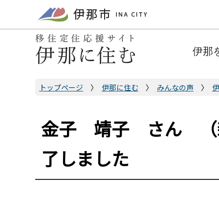
こ
の
ペ
ー
伊那
ジ
の
先
トップページ
伊那に住む
みんなの声
頭
で
金子 靖子 さん （
す
了しました