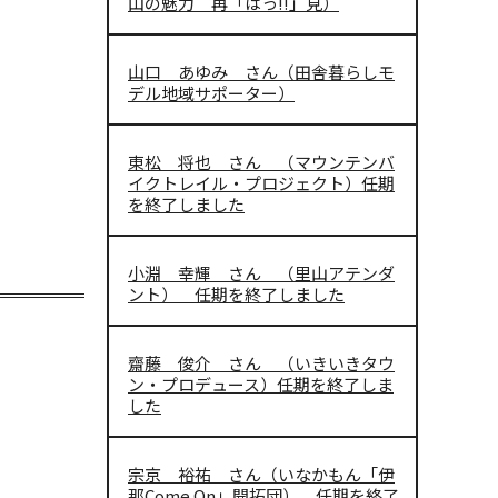
山の魅力 再「はっ!!」見）
山口 あゆみ さん（田舎暮らしモ
デル地域サポーター）
東松 将也 さん （マウンテンバ
イクトレイル・プロジェクト）任期
を終了しました
小淵 幸輝 さん （里山アテンダ
ント） 任期を終了しました
齋藤 俊介 さん （いきいきタウ
ン・プロデュース）任期を終了しま
した
宗京 裕祐 さん（いなかもん「伊
那Come On」開拓団） 任期を終了