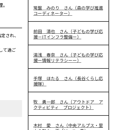
理。
常盤 みのり さん（森の学び推進
コーディネーター）
前田 清也 さん（子どもの学び応
指定され、
援－ITインフラ整備ー）
して過ご
湯浅 春奈 さん（子どもの学び応
援ー情報リテラシーー）
手塚 ほたる さん（長谷くらし応
援隊）
牧 勇一郎 さん（アウトドア ア
クティビティ プロジェクト）
木村 愛 さん（中央アルプス・里