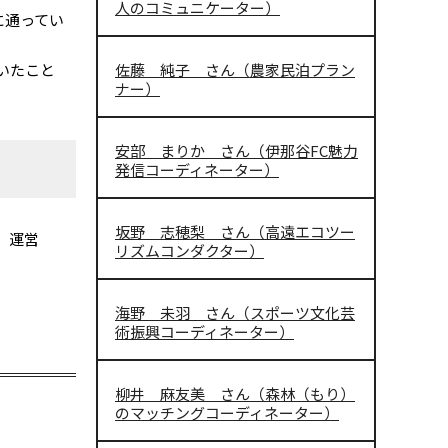
人のコミュニケーター）
に通ってい
いたこと
佐藤 純子 さん（農家民泊プラン
ナー）
安部 まりか さん（伊那谷FC魅力
発信コーディネーター）
坂野 志穂梨 さん（高遠エコツー
、運営
リズムコンダクター）
海野 未羽 さん（スポーツ文化芸
術振興コーディネーター）
柳井 麻友美 さん（森林（もり）
のマッチングコーディネーター）