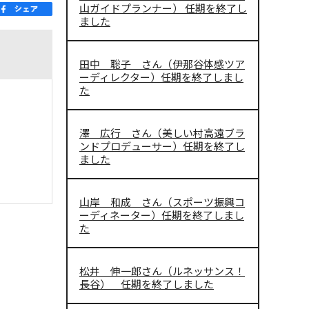
山ガイドプランナー） 任期を終了し
ました
田中 聡子 さん（伊那谷体感ツア
ーディレクター）任期を終了しまし
た
澤 広行 さん（美しい村高遠ブラ
ンドプロデューサー）任期を終了し
ました
山岸 和成 さん（スポーツ振興コ
ーディネーター）任期を終了しまし
た
松井 伸一郎さん（ルネッサンス！
長谷） 任期を終了しました