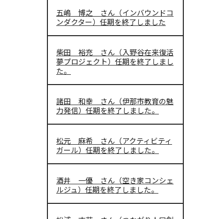
五嶋 博之 さん（インバウンドコ
ンダクター）任期を終了しました
柴田 裕充 さん（入野谷在来復活
夢プロジェクト）任期を終了しまし
た。
諸田 和幸 さん（伊那市教育の魅
力発信）任期を終了しました。
松元 麻希 さん（アクティビティ
ガール）任期を終了しました。
酒井 一優 さん（空き家コンシェ
ルジュ）任期を終了しました。