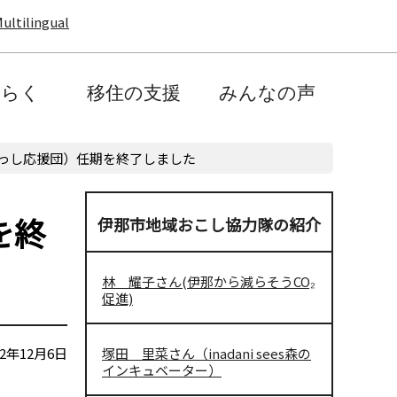
ultilingual
たらく
移住の支援
みんなの声
っし応援団）任期を終了しました
を終
伊那市地域おこし協力隊の紹介
林 耀子さん(伊那から減らそうCO₂
促進)
2年12月6日
塚田 里菜さん（inadani sees森の
インキュベーター）