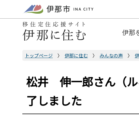
こ
の
ペ
ー
伊那
ジ
の
先
トップページ
伊那に住む
みんなの声
頭
で
松井 伸一郎さん（ル
す
了しました