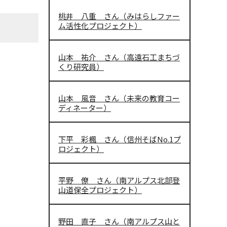
桃井 八重 さん（みはらしファー
ム活性化プロジェクト）
山本 祐介 さん（高遠石工まちづ
くり研究員）
山本 風音 さん（未来の教育コー
ディネーター）
下平 彩楓 さん（信州そばNo.1プ
ロジェクト）
平野 僚 さん（南アルプス北部登
山道保全プロジェクト）
野田 直子 さん（南アルプス山と