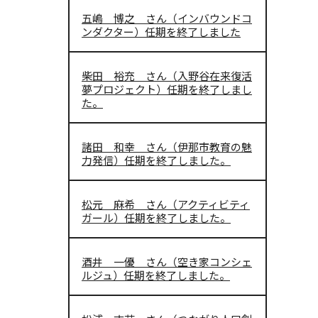
五嶋 博之 さん（インバウンドコ
ンダクター）任期を終了しました
柴田 裕充 さん（入野谷在来復活
夢プロジェクト）任期を終了しまし
た。
諸田 和幸 さん（伊那市教育の魅
力発信）任期を終了しました。
松元 麻希 さん（アクティビティ
ガール）任期を終了しました。
酒井 一優 さん（空き家コンシェ
ルジュ）任期を終了しました。