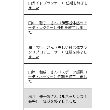
山ガイドプランナー） 任期を終了し
ました
田中 聡子 さん（伊那谷体感ツア
ーディレクター）任期を終了しまし
た
澤 広行 さん（美しい村高遠ブラ
ンドプロデューサー）任期を終了し
ました
山岸 和成 さん（スポーツ振興コ
ーディネーター）任期を終了しまし
た
松井 伸一郎さん（ルネッサンス！
長谷） 任期を終了しました