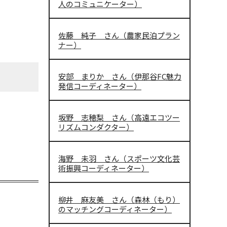
人のコミュニケーター）
佐藤 純子 さん（農家民泊プラン
ナー）
安部 まりか さん（伊那谷FC魅力
発信コーディネーター）
坂野 志穂梨 さん（高遠エコツー
リズムコンダクター）
海野 未羽 さん（スポーツ文化芸
術振興コーディネーター）
柳井 麻友美 さん（森林（もり）
のマッチングコーディネーター）