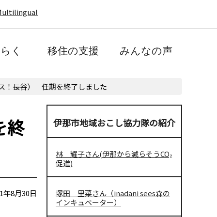
ultilingual
たらく
移住の支援
みんなの声
ス！長谷） 任期を終了しました
を終
伊那市地域おこし協力隊の紹介
林 耀子さん(伊那から減らそうCO₂
促進)
1年8月30日
塚田 里菜さん（inadani sees森の
インキュベーター）