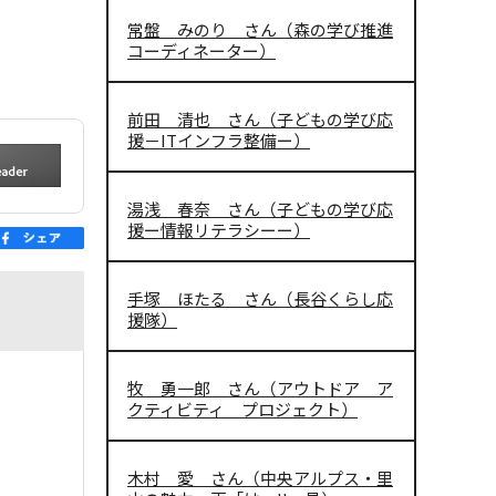
常盤 みのり さん（森の学び推進
コーディネーター）
前田 清也 さん（子どもの学び応
援－ITインフラ整備ー）
湯浅 春奈 さん（子どもの学び応
援ー情報リテラシーー）
手塚 ほたる さん（長谷くらし応
援隊）
牧 勇一郎 さん（アウトドア ア
クティビティ プロジェクト）
木村 愛 さん（中央アルプス・里