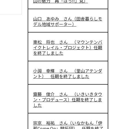
山の魅力 再「はっ!!」見）
山口 あゆみ さん（田舎暮らしモ
デル地域サポーター）
東松 将也 さん （マウンテンバ
イクトレイル・プロジェクト）任期
を終了しました
小淵 幸輝 さん （里山アテンダ
ント） 任期を終了しました
齋藤 俊介 さん （いきいきタウ
ン・プロデュース）任期を終了しま
した
宗京 裕祐 さん（いなかもん「伊
那Come On」開拓団） 任期を終了