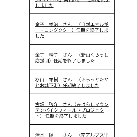
しました
金子 孝治 さん （自然エネルギ
ー・コンダクター）任期を終了しま
した
金子 靖子 さん （新山くらっし
応援団）任期を終了しました
杉山 祐樹 さん （ふらっとたか
とお城下町）任期終了しました
宮坂 啓介 さん（みはらしマウン
テンバイクフィールドプロジェク
ト） 任期を終了しました
清水 陽一 さん （南アルプス里