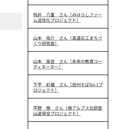
桃井 八重 さん（みはらしファー
ム活性化プロジェクト）
山本 祐介 さん（高遠石工まちづ
くり研究員）
山本 風音 さん（未来の教育コー
ディネーター）
下平 彩楓 さん（信州そばNo.1プ
ロジェクト）
平野 僚 さん（南アルプス北部登
山道保全プロジェクト）