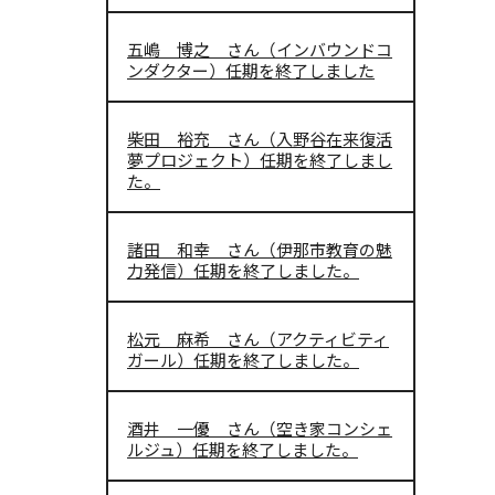
五嶋 博之 さん（インバウンドコ
ンダクター）任期を終了しました
柴田 裕充 さん（入野谷在来復活
夢プロジェクト）任期を終了しまし
た。
諸田 和幸 さん（伊那市教育の魅
力発信）任期を終了しました。
松元 麻希 さん（アクティビティ
ガール）任期を終了しました。
酒井 一優 さん（空き家コンシェ
ルジュ）任期を終了しました。