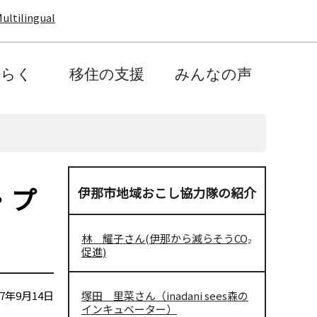
ultilingual
たらく
移住の支援
みんなの声
・プ
伊那市地域おこし協力隊の紹介
林 耀子さん(伊那から減らそうCO₂
促進)
7年9月14日
塚田 里菜さん（inadani sees森の
インキュベーター）