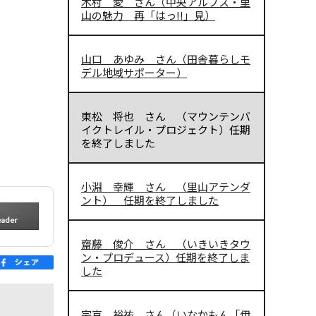
木村 愛 さん（中央アルプス・里
山の魅力 再「はっ!!」見）
山口 あゆみ さん（田舎暮らしモ
デル地域サポーター）
東松 将也 さん （マウンテンバ
イクトレイル・プロジェクト）任期
を終了しました
小淵 幸輝 さん （里山アテンダ
ント） 任期を終了しました
齋藤 俊介 さん （いきいきタウ
ン・プロデュース）任期を終了しま
した
宗京 裕祐 さん（いなかもん「伊