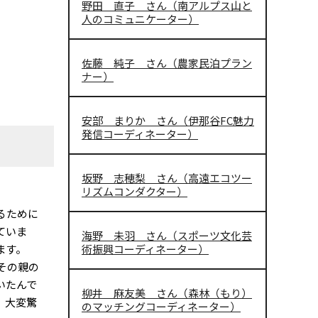
野田 直子 さん（南アルプス山と
人のコミュニケーター）
佐藤 純子 さん（農家民泊プラン
ナー）
安部 まりか さん（伊那谷FC魅力
発信コーディネーター）
坂野 志穂梨 さん（高遠エコツー
リズムコンダクター）
るために
ていま
海野 未羽 さん（スポーツ文化芸
ます。
術振興コーディネーター）
その親の
いたんで
柳井 麻友美 さん（森林（もり）
、大変驚
のマッチングコーディネーター）