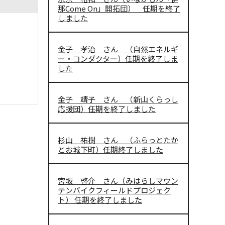
那Come On」開拓団） 任期を終了
しました
金子 孝治 さん （自然エネルギ
ー・コンダクター）任期を終了しま
した
金子 靖子 さん （新山くらっし
応援団）任期を終了しました
杉山 祐樹 さん （ふらっとたか
とお城下町）任期終了しました
宮坂 啓介 さん（みはらしマウン
テンバイクフィールドプロジェク
ト） 任期を終了しました