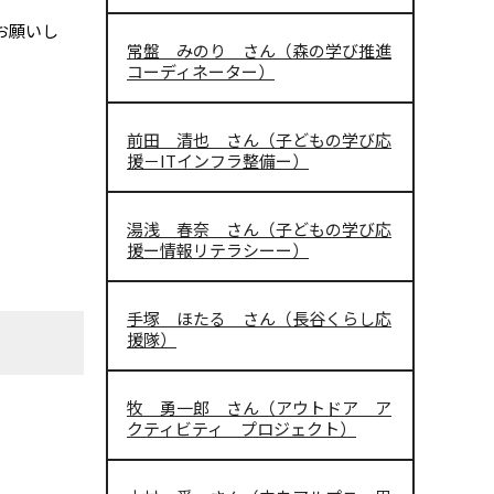
お願いし
常盤 みのり さん（森の学び推進
コーディネーター）
前田 清也 さん（子どもの学び応
援－ITインフラ整備ー）
湯浅 春奈 さん（子どもの学び応
援ー情報リテラシーー）
手塚 ほたる さん（長谷くらし応
援隊）
牧 勇一郎 さん（アウトドア ア
クティビティ プロジェクト）