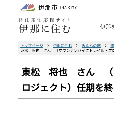
こ
の
ペ
ー
伊那
ジ
の
先
トップページ
伊那に住む
みんなの声
東松 将也 さん （マウンテンバイクトレイル・プ
頭
で
す
東松 将也 さん （
ロジェクト）任期を終