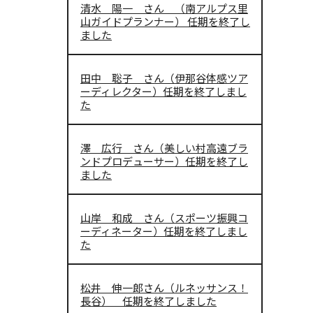
清水 陽一 さん （南アルプス里
山ガイドプランナー） 任期を終了し
ました
田中 聡子 さん（伊那谷体感ツア
ーディレクター）任期を終了しまし
た
澤 広行 さん（美しい村高遠ブラ
ンドプロデューサー）任期を終了し
ました
山岸 和成 さん（スポーツ振興コ
ーディネーター）任期を終了しまし
た
松井 伸一郎さん（ルネッサンス！
長谷） 任期を終了しました