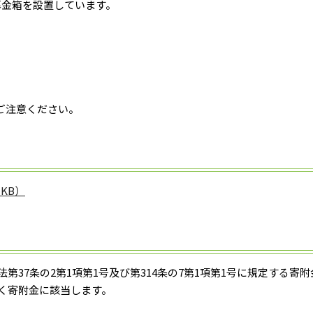
募金箱を設置しています。
ご注意ください。
KB）
第37条の2第1項第1号及び第314条の7第1項第1号に規定する寄
づく寄附金に該当します。