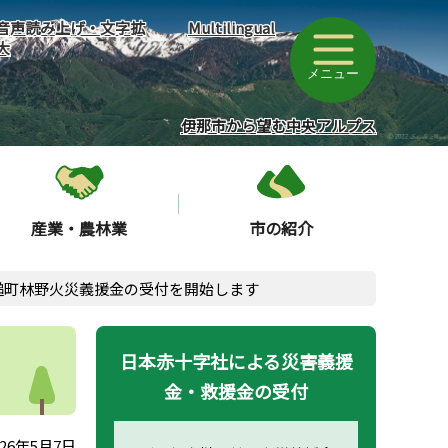
音声読み上げ・文字拡
Multilingual
大
メニュー
伊那市から望む中央アルプス
産業・農林業
市の紹介
槌町林野火災義援金の受付を開始します
日本赤十字社による災害義援
金・救援金の受付
26年5月7日