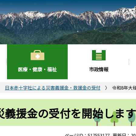
医療・健康・福祉
市政情報
日本赤十字社による災害義援金・救援金の受付
令和8年大
災義援金の受付を開始します
ページID：517553177
更新日：20