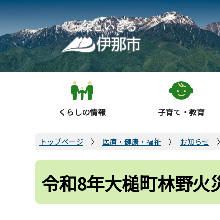
こ
の
ペ
ー
ジ
の
先
頭
くらしの情報
子育て・教育
で
す
トップページ
医療・健康・福祉
お知らせ
令和8年大槌町林野火