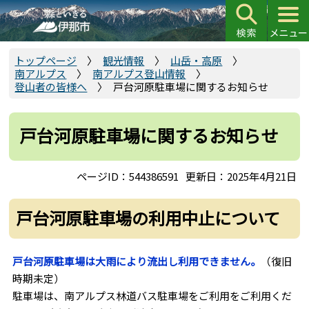
こ
の
ペ
ー
トップページ
観光情報
山岳・高原
南アルプス
南アルプス登山情報
ジ
登山者の皆様へ
戸台河原駐車場に関するお知らせ
の
先
頭
戸台河原駐車場に関するお知らせ
で
す
ページID：544386591
更新日：2025年4月21日
戸台河原駐車場の利用中止について
戸台河原駐車場は大雨により流出し利用できません。
（復旧
時期未定）
駐車場は、南アルプス林道バス駐車場をご利用をご利用くだ