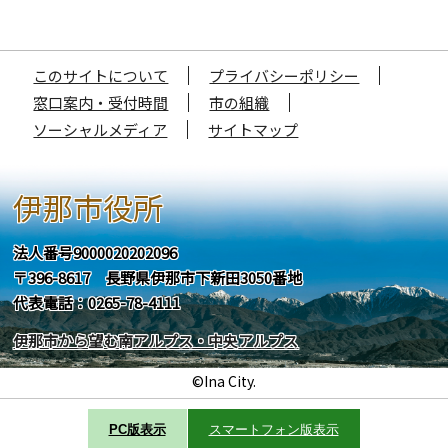
このサイトについて
プライバシーポリシー
窓口案内・受付時間
市の組織
ソーシャルメディア
サイトマップ
伊那市役所
法人番号9000020202096
〒396-8617 長野県伊那市下新田3050番地
代表電話：0265-78-4111
伊那市から望む南アルプス・中央アルプス
©Ina City.
PC版表示
スマートフォン版表示