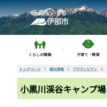
こ
の
ペ
ー
ジ
の
先
頭
くらしの情報
子育て・教育
で
す
トップページ
観光情報
アクティビティ
小黒川渓谷キャンプ場