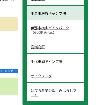
小黒川渓谷キャンプ場
伊那市横山バイクパーク
（GLOP Ante.）
鹿嶺高原
千代田湖キャンプ場
サイクリング
はびろ農業公園 みはらしファ
ーム