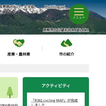
音声読み上げ・文字拡
Multilingual
大
メニュー
伊那市から望む中央アルプス
産業・農林業
市の紹介
アクティビティ
「R361 cycling MAP」が完成
しました
2年6月30日