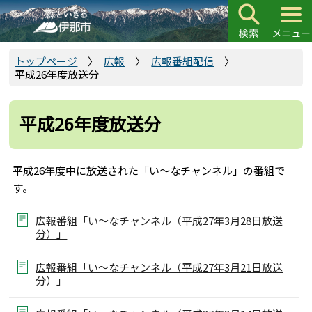
こ
の
ペ
ー
トップページ
広報
広報番組配信
平成26年度放送分
ジ
の
先
平成26年度放送分
頭
で
す
平成26年度中に放送された「い～なチャンネル」の番組で
す。
広報番組「い～なチャンネル（平成27年3月28日放送
分）」
広報番組「い～なチャンネル（平成27年3月21日放送
分）」