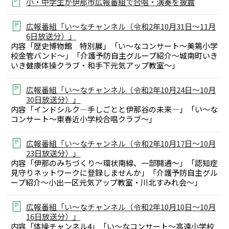
小・中学生が伊那市広報番組で合唱・演奏を披露
広報番組「い～なチャンネル（令和2年10月31日～11月
6日放送分）」
内容「歴史博物館 特別展」「い～なコンサート～美篶小学
校金管バンド～」「介護予防自主グループ紹介～城南町いき
いき健康体操クラブ・和手下元気アップ教室～」
広報番組「い～なチャンネル（令和2年10月24日～10月
30日放送分）」
内容「インドシルク―手しごとと伊那谷の未来―」「い～な
コンサート～東春近小学校合唱クラブ～」
広報番組「い～なチャンネル（令和2年10月17日～10月
23日放送分）」
内容「伊那のみちづくり～環状南線、一部開通～」「認知症
見守りネットワークに登録しませんか」「介護予防自主グル
ープ紹介～小出一区元気アップ教室・川北すみれ会～」
広報番組「い～なチャンネル（令和2年10月10日～10月
16日放送分）」
内容「体操チャンネル4」「い～なコンサート～高遠小学校