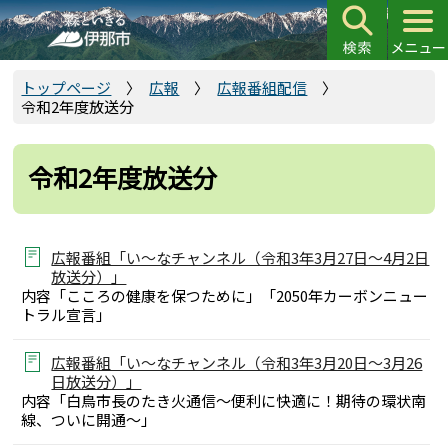
こ
の
ペ
ー
トップページ
広報
広報番組配信
令和2年度放送分
ジ
の
先
令和2年度放送分
頭
で
す
広報番組「い～なチャンネル（令和3年3月27日～4月2日
放送分）」
内容「こころの健康を保つために」「2050年カーボンニュー
トラル宣言」
広報番組「い～なチャンネル（令和3年3月20日～3月26
日放送分）」
内容「白鳥市長のたき火通信～便利に快適に！期待の環状南
線、ついに開通～」