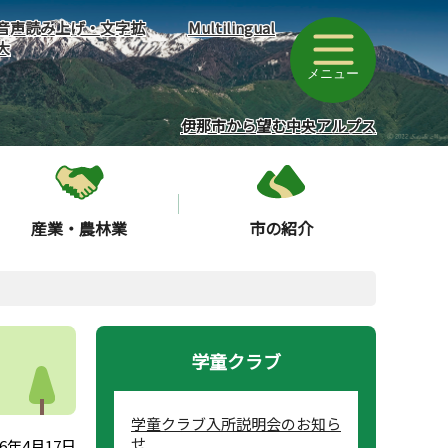
音声読み上げ・文字拡
Multilingual
大
メニュー
伊那市から望む中央アルプス
産業・農林業
市の紹介
学童クラブ
学童クラブ入所説明会のお知ら
せ
6年4月17日