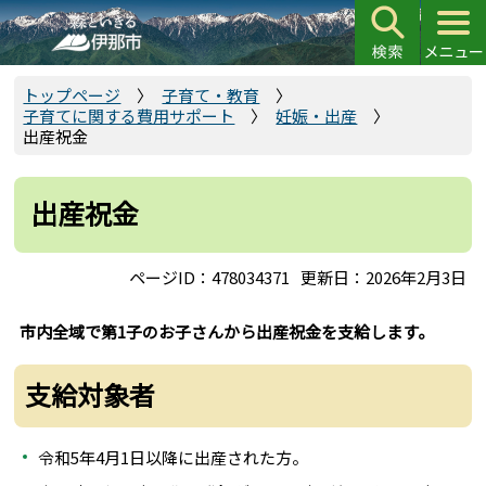
こ
の
ペ
ー
トップページ
子育て・教育
子育てに関する費用サポート
妊娠・出産
ジ
出産祝金
の
先
頭
出産祝金
で
す
ページID：478034371
更新日：2026年2月3日
市内全域で第1子のお子さんから出産祝金を支給します。
支給対象者
令和5年4月1日以降に出産された方。