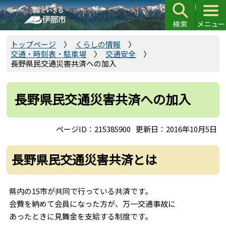
こ
の
ペ
ー
トップページ
くらしの情報
交通・時刻表・駐車場
交通安全
ジ
長野県民交通災害共済への加入
の
先
頭
長野県民交通災害共済への加入
で
す
ページID：215385900
更新日：2016年10月5日
長野県民交通災害共済とは
県内の15市が共同で行っている共済です。
会費を納めて会員になった方が、万一交通事故に
あったときに見舞金を支給する制度です。