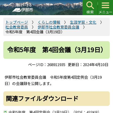
こ
の
ペ
ー
トップページ
くらしの情報
生涯学習・文化
社会教育委員
伊那市社会教育委員会議
ジ
令和5年度 第4回会議（3月19日）
の
先
頭
令和5年度 第4回会議（3月19日）
で
す
ページID：268911935
更新日：2024年4月10日
伊那市社会教育委員会議 令和5年度第4回定例会（3月19
日）の会議録を公開します。
関連ファイルダウンロード
令和5年度 第4回定例会（3月19日）（PDF：433KB）