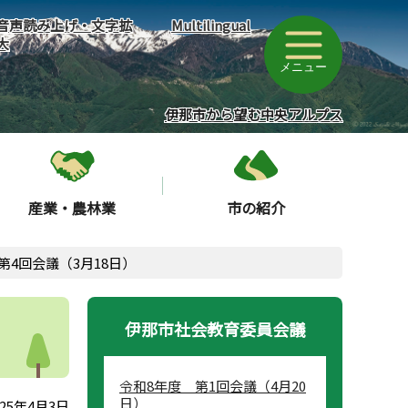
音声読み上げ・文字拡
Multilingual
大
メニュー
伊那市から望む中央アルプス
産業・農林業
市の紹介
第4回会議（3月18日）
伊那市社会教育委員会議
令和8年度 第1回会議（4月20
日）
25年4月3日