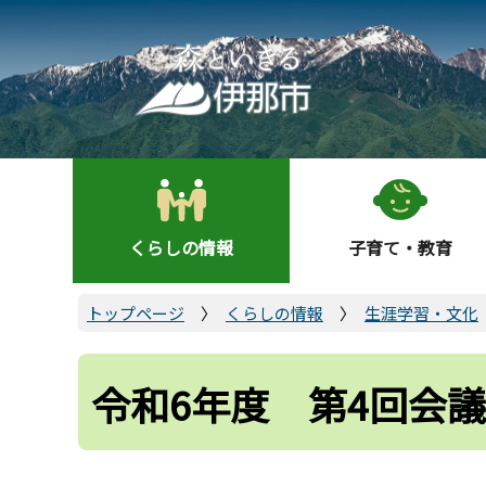
こ
の
ペ
ー
ジ
の
先
頭
くらしの情報
子育て・教育
で
す
トップページ
くらしの情報
生涯学習・文化
令和6年度 第4回会議