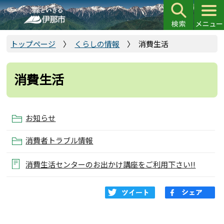
こ
の
ペ
ー
トップページ
くらしの情報
消費生活
ジ
の
消費生活
先
頭
で
お知らせ
す
消費者トラブル情報
消費生活センターのお出かけ講座をご利用下さい!!