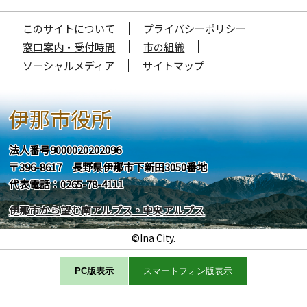
このサイトについて
プライバシーポリシー
窓口案内・受付時間
市の組織
ソーシャルメディア
サイトマップ
伊那市役所
法人番号9000020202096
〒396-8617 長野県伊那市下新田3050番地
代表電話：0265-78-4111
伊那市から望む南アルプス・中央アルプス
©Ina City.
PC版表示
スマートフォン版表示