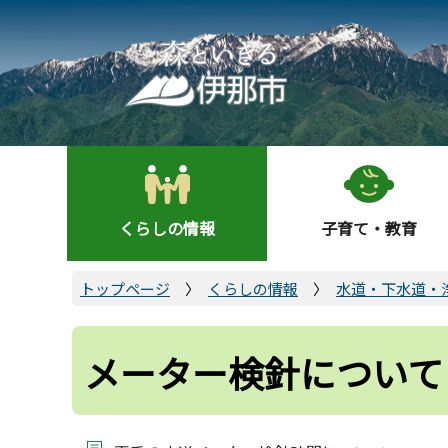
こ
の
ペ
ー
ジ
の
先
頭
くらしの情報
子育て・教育
で
す
トップページ
くらしの情報
水道・下水道・
メーター検針について