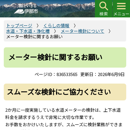
こ
の
ペ
ー
トップページ
くらしの情報
水道・下水道・浄化槽
メーター検針について
ジ
メーター検針に関するお願い
の
先
頭
メーター検針に関するお願い
で
す
ページID：836533565
更新日：2026年6月9日
スムーズな検針にご協力ください
2か月に一度実施している水道メーターの検針は、上下水道
料金を請求するうえで非常に大切な作業です。
お手数をおかけいたしますが、スムーズに検針業務ができま