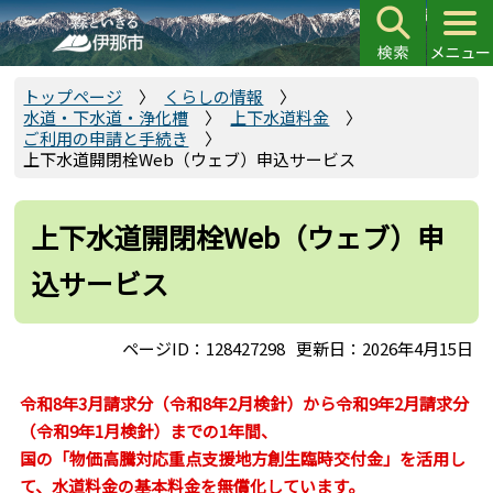
こ
の
ペ
ー
トップページ
くらしの情報
水道・下水道・浄化槽
上下水道料金
ジ
ご利用の申請と手続き
の
上下水道開閉栓Web（ウェブ）申込サービス
先
頭
上下水道開閉栓Web（ウェブ）申
で
す
込サービス
ページID：128427298
更新日：2026年4月15日
令和8年3月請求分（令和8年2月検針）から令和9年2月請求分
（令和9年1月検針）までの1年間、
国の「物価高騰対応重点支援地方創生臨時交付金」を活用し
て、水道料金の基本料金を無償化しています。