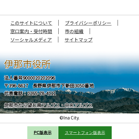
このサイトについて
プライバシーポリシー
窓口案内・受付時間
市の組織
ソーシャルメディア
サイトマップ
伊那市役所
法人番号9000020202096
〒396-8617 長野県伊那市下新田3050番地
代表電話：0265-78-4111
伊那市から望む南アルプス・中央アルプス
©Ina City.
PC版表示
スマートフォン版表示