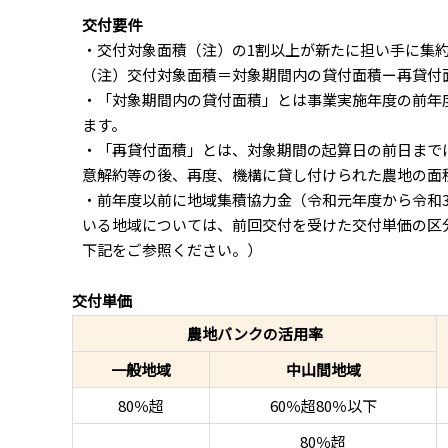
交付要件
・交付対象面積（注）の1割以上が新たに担い手に集
（注）交付対象面積＝対象期間内の貸付面積ー再貸付
・「対象期間内の貸付面積」とは事業実施年度の前年
ます。
・「再貸付面積」とは、対象期間の起算日の前日まで
意解約等の後、再度、機構に貸し付けられた農地の面
・前年度以前に地域集積協力金（令和元年度から令和
いる地域については、前回交付を受けた交付単価の区
下記をご参照ください。）
交付単価
農地バンクの活用率
一般地域
中山間地域
80％超
60％超80％以下
80％超