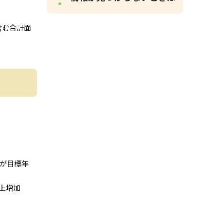
含む合計面
合が目標年
上増加