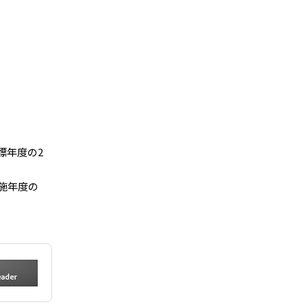
標年度の2
施年度の