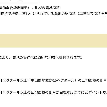
農作業委託総面積）÷地域の農地面積
末時点で機構に貸し付けられている農地の総面積（再貸付等面積を
により、農地の集約化に取組む地域へ交付されます。
1ヘクタール以上（中山間地域は0.5ヘクタール）の団地面積の割
1ヘクタール以上の団地面積の割合が目標年度までに20ポイント以