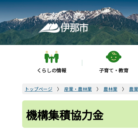
こ
の
ペ
ー
ジ
の
先
頭
くらしの情報
子育て・教育
で
す
トップページ
産業・農林業
農林業
農
機構集積協力金