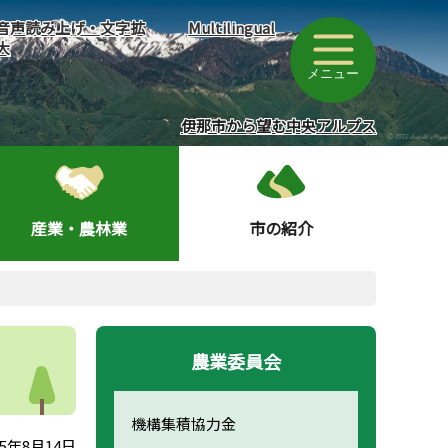
音声読み上げ・文字拡
Multilingual
大
メニュー
伊那市から望む中央アルプス
産業・農林業
市の紹介
農業委員会
機構集積協力金
5年8月14日