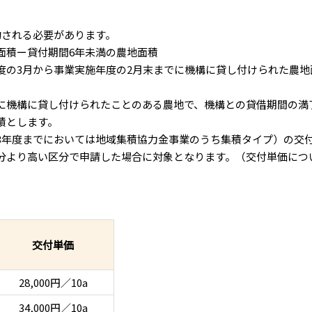
約される必要があります。
面積ー貸付期間6年未満の農地面積
度の3月から事業実施年度の2月末までに機構に貸し付けられた農地
に機構に貸し付けられたことのある農地で、機構との貸借期間の満
積とします。
3年度までにおいては地域集積協力金事業のうち集積タイプ）の交
分より高い区分で申請した場合に対象となります。（交付単価につ
交付単価
28,000円／10a
34,000円／10a