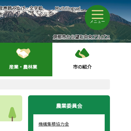
音声読み上げ・文字拡
Multilingual
大
メニュー
伊那市から望む中央アルプス
産業・農林業
市の紹介
農業委員会
機構集積協力金