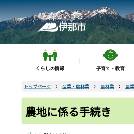
こ
の
ペ
ー
ジ
の
先
頭
くらしの情報
子育て・教育
で
す
トップページ
産業・農林業
農林業
農
農地に係る手続き