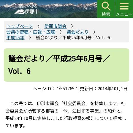
こ
の
ペ
ー
トップページ
伊那市議会
会議の傍聴・広報・広聴
議会だより
ジ
平成25年
議会だより／平成25年6月号／Vol．6
の
先
頭
議会だより／平成25年6月号／
で
Vol．6
す
ページID：775517657
更新日：2014年10月1日
この号では、伊那市議会「社会委員会」を特集します。社
会委員会が所管する部署の「今、注目する事業」の紹介と、
平成24年10月に実施しました行政視察の報告について掲載し
ています。