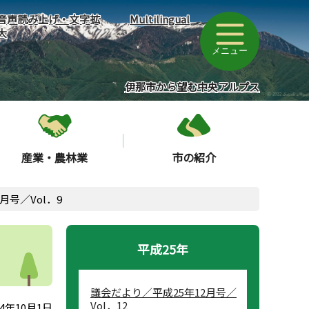
音声読み上げ・文字拡
Multilingual
大
メニュー
伊那市から望む中央アルプス
産業・農林業
市の紹介
月号／Vol．9
平成25年
議会だより／平成25年12月号／
Vol．12
4年10月1日