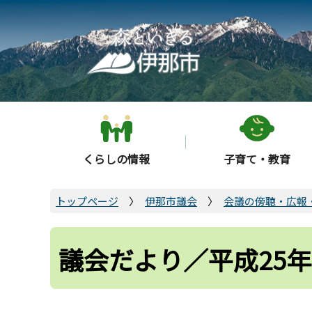
こ
の
ペ
ー
ジ
の
先
頭
くらしの情報
子育て・教育
で
す
トップページ
伊那市議会
会議の傍聴・広報
議会だより／平成25年9