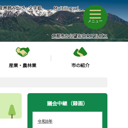
音声読み上げ・文字拡
Multilingual
大
メニュー
伊那市から望む中央アルプス
産業・農林業
市の紹介
議会中継（録画）
令和8年