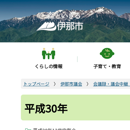
こ
の
ペ
ー
ジ
の
先
頭
くらしの情報
子育て・教育
で
す
トップページ
伊那市議会
会議録・議会中継
平成30年