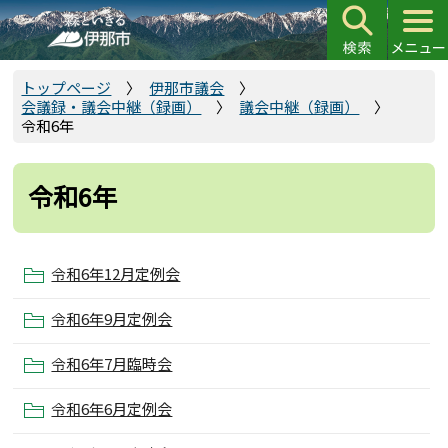
こ
の
ペ
ー
トップページ
伊那市議会
会議録・議会中継（録画）
議会中継（録画）
ジ
令和6年
の
先
頭
令和6年
で
す
令和6年12月定例会
令和6年9月定例会
令和6年7月臨時会
令和6年6月定例会