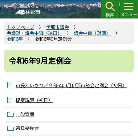
こ
の
ペ
ー
トップページ
伊那市議会
会議録・議会中継（録画）
議会中継（録画）
ジ
令和6年
令和6年9月定例会
の
先
頭
令和6年9月定例会
で
す
市長あいさつ／令和6年9月伊那市議会定例会（初日）
提案説明（初日）
一般質問
常任委員会