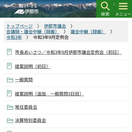
こ
の
ペ
ー
トップページ
伊那市議会
会議録・議会中継（録画）
議会中継（録画）
ジ
令和3年
令和3年9月定例会
の
先
市長あいさつ／令和3年9月伊那市議会定例会（初日）
頭
で
提案説明（初日）
す
一般質問
提案説明（追加 一般質問3日目）
常任委員会
決算特別委員会