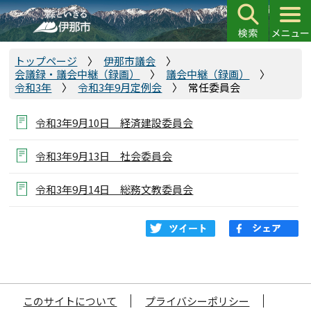
こ
の
ペ
ー
トップページ
伊那市議会
会議録・議会中継（録画）
議会中継（録画）
ジ
令和3年
令和3年9月定例会
常任委員会
の
先
令和3年9月10日 経済建設委員会
頭
で
令和3年9月13日 社会委員会
す
令和3年9月14日 総務文教委員会
このサイトについて
プライバシーポリシー