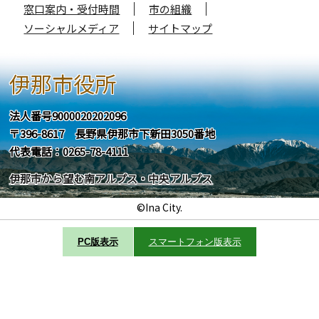
窓口案内・受付時間
市の組織
ソーシャルメディア
サイトマップ
伊那市役所
法人番号9000020202096
〒396-8617 長野県伊那市下新田3050番地
代表電話：0265-78-4111
伊那市から望む南アルプス・中央アルプス
©Ina City.
PC版表示
スマートフォン版表示