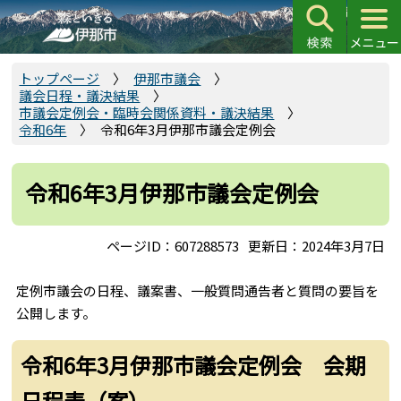
こ
の
ペ
ー
トップページ
伊那市議会
議会日程・議決結果
ジ
市議会定例会・臨時会関係資料・議決結果
の
令和6年
令和6年3月伊那市議会定例会
先
頭
令和6年3月伊那市議会定例会
で
す
ページID：607288573
更新日：2024年3月7日
定例市議会の日程、議案書、一般質問通告者と質問の要旨を
公開します。
令和6年3月伊那市議会定例会 会期
日程表（案）