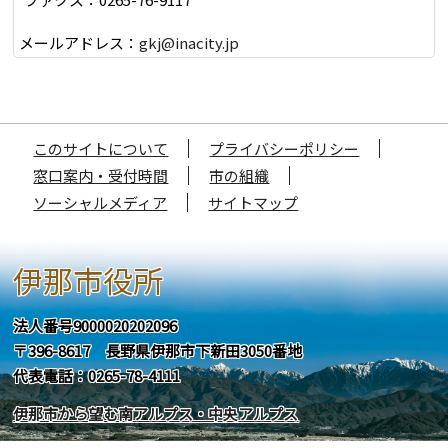
メールアドレス：
gkj@inacity.jp
このサイトについて
プライバシーポリシー
窓口案内・受付時間
市の組織
ソーシャルメディア
サイトマップ
伊那市役所
法人番号9000020202096
〒396-8617 長野県伊那市下新田3050番地
代表電話：0265-78-4111
伊那市から望む南アルプス・中央アルプス