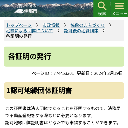
こ
の
ペ
ー
トップページ
市政情報
協働のまちづくり
地縁による団体について
認可後の地縁団体
ジ
各証明の発行
の
先
頭
各証明の発行
で
す
ページID：774453301
更新日：2024年3月19日
1認可地縁団体証明書
この証明書は法人団体であることを証明するもので、法務局
で不動産登記をする際などに必要となります。
認可地縁団体証明書はどなたでも申請することができます。