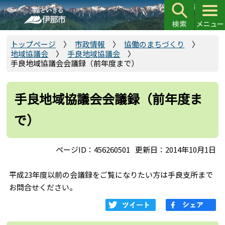
こ
の
ペ
ー
トップページ
市政情報
協働のまちづくり
地域協議会
手良地域協議会
ジ
手良地域協議会会議録（前年度まで）
の
先
頭
手良地域協議会会議録（前年度ま
で
で）
す
ページID：456260501
更新日：2014年10月1日
平成23年度以前の会議録をご覧になりたい方は手良支所まで
お問合せください。