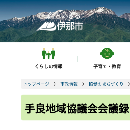
こ
の
ペ
ー
ジ
の
先
頭
くらしの情報
子育て・教育
で
す
トップページ
市政情報
協働のまちづくり
手良地域協議会会議録