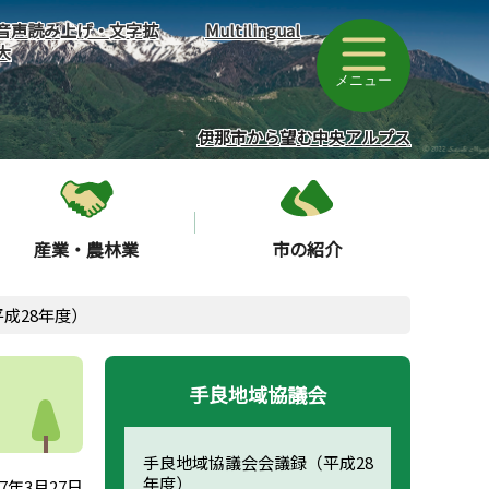
音声読み上げ・文字拡
Multilingual
大
メニュー
伊那市から望む中央アルプス
産業・農林業
市の紹介
成28年度）
手良地域協議会
手良地域協議会会議録（平成28
年度）
7年3月27日