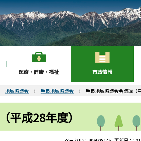
医療・健康・福祉
市政情報
地域協議会
手良地域協議会
手良地域協議会会議録（平
（平成28年度）
ページID：906908145
更新日：201