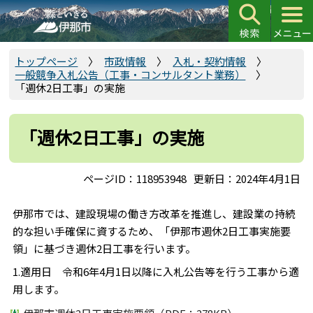
こ
の
ペ
ー
トップページ
市政情報
入札・契約情報
一般競争入札公告（工事・コンサルタント業務）
ジ
「週休2日工事」の実施
の
先
頭
「週休2日工事」の実施
で
す
ページID：118953948
更新日：2024年4月1日
伊那市では、建設現場の働き方改革を推進し、建設業の持続
的な担い手確保に資するため、「伊那市週休2日工事実施要
領」に基づき週休2日工事を行います。
1.適用日 令和6年4月1日以降に入札公告等を行う工事から適
用します。