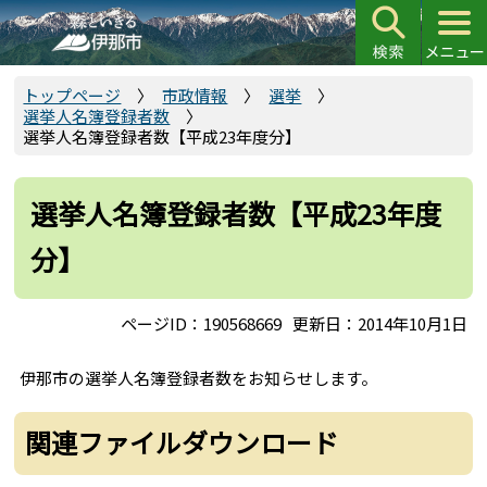
こ
の
ペ
ー
トップページ
市政情報
選挙
選挙人名簿登録者数
ジ
選挙人名簿登録者数【平成23年度分】
の
先
頭
選挙人名簿登録者数【平成23年度
で
分】
す
ページID：190568669
更新日：2014年10月1日
伊那市の選挙人名簿登録者数をお知らせします。
関連ファイルダウンロード