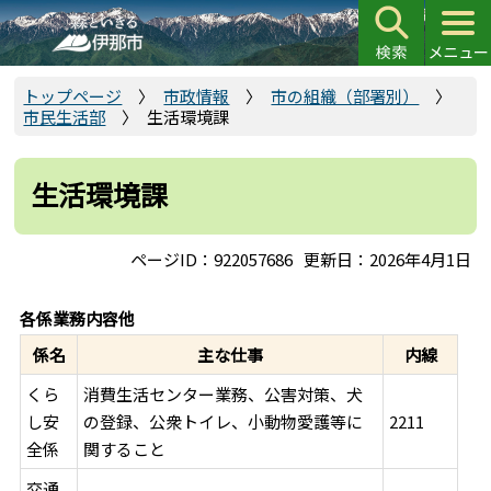
こ
の
ペ
ー
トップページ
市政情報
市の組織（部署別）
市民生活部
生活環境課
ジ
の
先
生活環境課
頭
で
ページID：922057686
更新日：2026年4月1日
す
各係業務内容他
係名
主な仕事
内線
くら
消費生活センター業務、公害対策、犬
し安
の登録、公衆トイレ、小動物愛護等に
2211
全係
関すること
交通