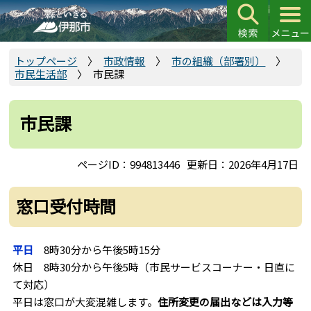
こ
の
ペ
ー
トップページ
市政情報
市の組織（部署別）
市民生活部
市民課
ジ
の
先
市民課
頭
で
ページID：994813446
更新日：2026年4月17日
す
窓口受付時間
平日
8時30分から午後5時15分
休日 8時30分から午後5時（市民サービスコーナー・日直に
て対応）
平日は窓口が大変混雑します。
住所変更の届出などは入力等