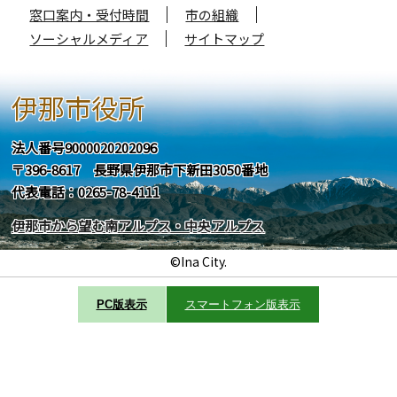
窓口案内・受付時間
市の組織
ソーシャルメディア
サイトマップ
伊那市役所
法人番号9000020202096
〒396-8617 長野県伊那市下新田3050番地
代表電話：0265-78-4111
伊那市から望む南アルプス・中央アルプス
©Ina City.
PC版表示
スマートフォン版表示