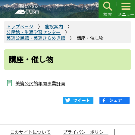
こ
の
ペ
ー
トップページ
施設案内
公民館・生涯学習センター
ジ
美篶公民館・美篶きらめき館
講座・催し物
の
先
頭
講座・催し物
で
す
美篶公民館年間事業計画
このサイトについて
プライバシーポリシー