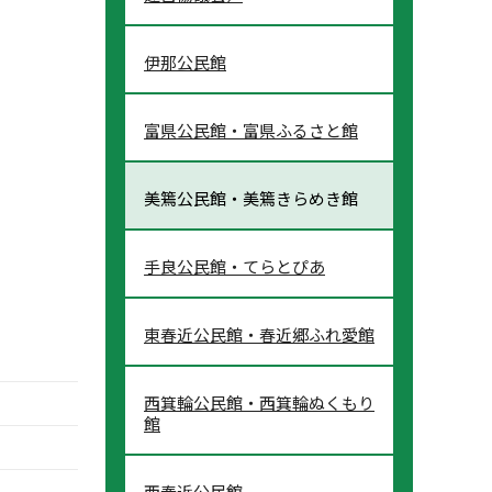
伊那公民館
富県公民館・富県ふるさと館
美篶公民館・美篶きらめき館
手良公民館・てらとぴあ
東春近公民館・春近郷ふれ愛館
西箕輪公民館・西箕輪ぬくもり
館
西春近公民館