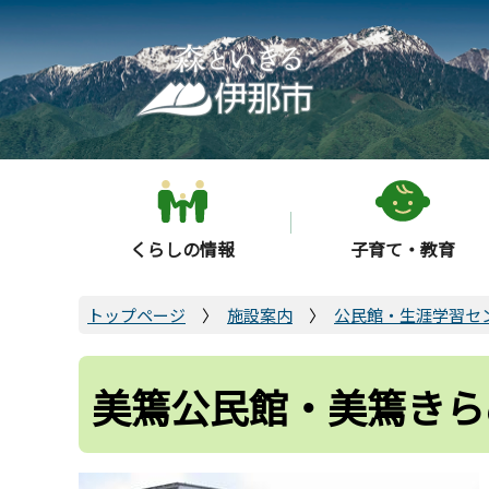
こ
の
ペ
ー
ジ
の
先
頭
くらしの情報
子育て・教育
で
す
トップページ
施設案内
公民館・生涯学習セ
美篶公民館・美篶きら