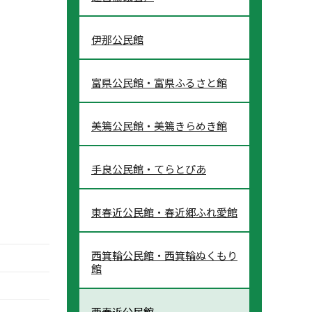
伊那公民館
富県公民館・富県ふるさと館
美篶公民館・美篶きらめき館
手良公民館・てらとぴあ
東春近公民館・春近郷ふれ愛館
西箕輪公民館・西箕輪ぬくもり
館
西春近公民館