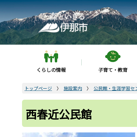
こ
の
ペ
ー
ジ
の
先
頭
くらしの情報
子育て・教育
で
す
トップページ
施設案内
公民館・生涯学習セ
西春近公民館