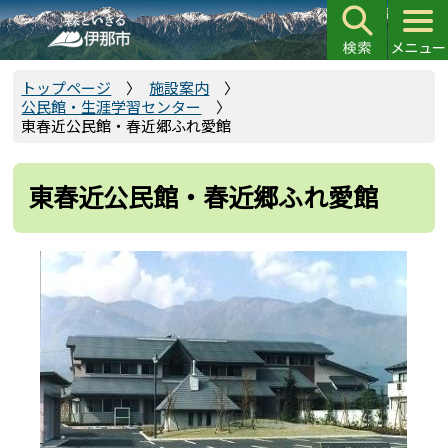
こ
の
ペ
ー
トップページ
施設案内
公民館・生涯学習センター
ジ
東春近公民館・春近郷ふれ愛館
の
先
頭
東春近公民館・春近郷ふれ愛館
で
す