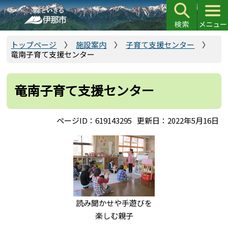
こ
の
ペ
ー
トップページ
施設案内
子育て支援センター
竜南子育て支援センター
ジ
の
先
竜南子育て支援センター
頭
で
ページID：619143295
更新日：2022年5月16日
す
読み聞かせや手遊びを
楽しむ親子