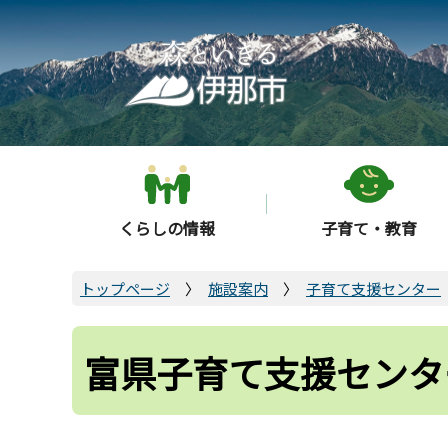
こ
の
ペ
ー
ジ
の
先
頭
くらしの情報
子育て・教育
で
す
トップページ
施設案内
子育て支援センター
富県子育て支援センタ