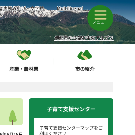
音声読み上げ・文字拡
Multilingual
大
メニュー
伊那市から望む中央アルプス
産業・農林業
市の紹介
子育て支援センター
子育て支援センターマップをご
利用ください
6年6月15日