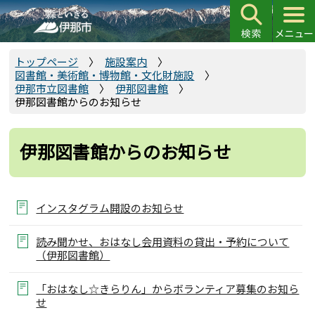
こ
の
ペ
ー
トップページ
施設案内
図書館・美術館・博物館・文化財施設
ジ
伊那市立図書館
伊那図書館
の
伊那図書館からのお知らせ
先
頭
伊那図書館からのお知らせ
で
す
インスタグラム開設のお知らせ
読み聞かせ、おはなし会用資料の貸出・予約について
（伊那図書館）
「おはなし☆きらりん」からボランティア募集のお知ら
せ