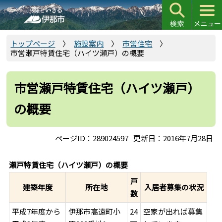
こ
の
ペ
ー
トップページ
施設案内
市営住宅
市営瀬戸特賃住宅（ハイツ瀬戸）の概要
ジ
の
先
市営瀬戸特賃住宅（ハイツ瀬戸）
頭
の概要
で
す
ページID：289024597
更新日：2016年7月28日
瀬戸特賃住宅（ハイツ瀬戸）の概要
戸
建築年度
所在地
入居者募集の状況
数
平成7年度から
伊那市高遠町小
24
空家が出れば募集