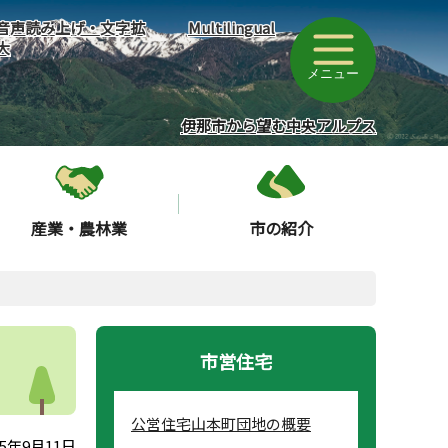
音声読み上げ・文字拡
Multilingual
大
メニュー
伊那市から望む中央アルプス
産業・農林業
市の紹介
市営住宅
公営住宅山本町団地の概要
5年9月11日