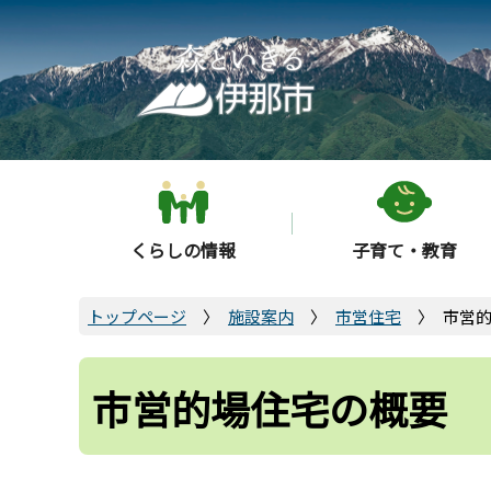
こ
の
ペ
ー
ジ
の
先
頭
くらしの情報
子育て・教育
で
す
トップページ
施設案内
市営住宅
市営
市営的場住宅の概要