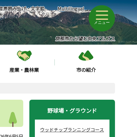
音声読み上げ・文字拡
Multilingual
大
メニュー
伊那市から望む中央アルプス
産業・農林業
市の紹介
野球場・グラウンド
ウッドチップランニングコース
26年6月5日