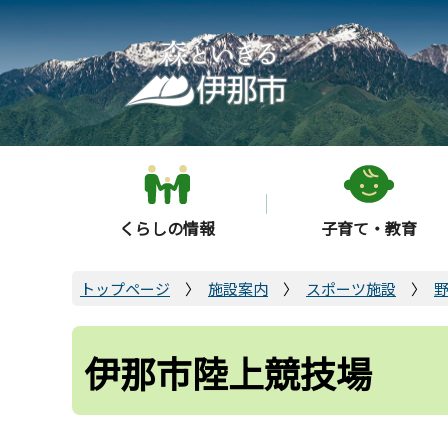
こ
の
ペ
ー
ジ
の
先
頭
くらしの情報
子育て・教育
で
す
トップページ
施設案内
スポーツ施設
伊那市陸上競技場