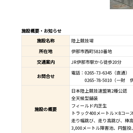
施設概要・お知らせ
施設名称
陸上競技場
所在地
伊那市西町5810番地
交通案内
JR伊那市駅から徒歩20分
電話：0265-73-6345（直通）
お問合せ
0265-78-5010（一財
日本陸上競技連盟第2種公認
全天候型舗装
フィールド内芝生
施設の概要
トラック400メートル×8コー
走り幅跳び、走り高跳び、棒
3,000メートル障害池、円盤