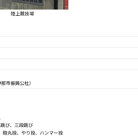
陸上競技場
 伊那市振興公社）
ス
高跳び、三段跳び
投、砲丸投、やり投、ハンマー投