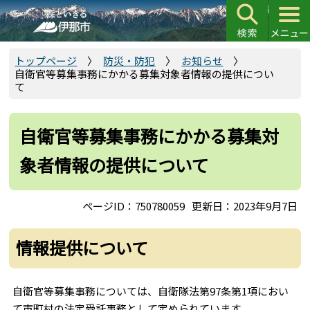
こ
の
ペ
ー
トップページ
防災・防犯
お知らせ
自衛官等募集事務にかかる募集対象者情報の提供につい
ジ
て
の
先
頭
自衛官等募集事務にかかる募集対
で
象者情報の提供について
す
ページID：750780059
更新日：2023年9月7日
情報提供について
自衛官等募集事務については、自衛隊法第97条第1項におい
て市町村の法定受託事務として定められています。