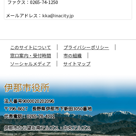
ファクス：0265-74-1250
メールアドレス：
kka@inacity.jp
このサイトについて
プライバシーポリシー
窓口案内・受付時間
市の組織
ソーシャルメディア
サイトマップ
伊那市役所
法人番号9000020202096
〒396-8617 長野県伊那市下新田3050番地
代表電話：0265-78-4111
伊那市から望む南アルプス・中央アルプス