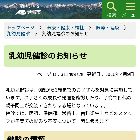
こ
の
ペ
ー
トップページ
医療・健康・福祉
医療・健康
乳幼児健診
乳幼児健診のお知らせ
ジ
の
先
乳幼児健診のお知らせ
頭
で
ページID：311409728
更新日：2026年4月9日
す
乳幼児健診は、0歳から3歳までのお子さんを対象に実施して
います。お子さんの成長や発達を確認したり、子育て世代の
親子同士が交流できたりする場となっています。
健診では、医師、保健師、栄養士、歯科衛生士などのスタッ
フが子育ての悩みや不安について一緒に考えます。
健診の種類