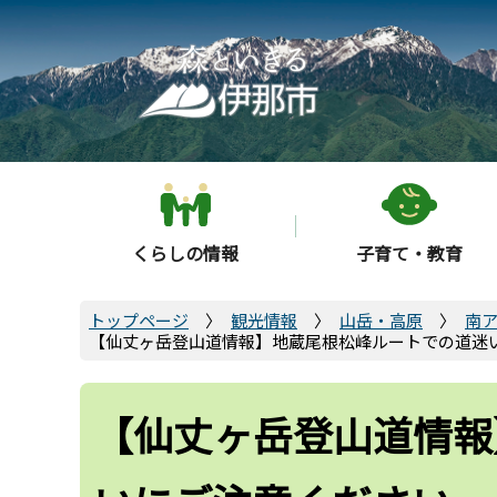
こ
の
ペ
ー
ジ
の
先
頭
くらしの情報
子育て・教育
で
す
トップページ
観光情報
山岳・高原
南
【仙丈ヶ岳登山道情報】地蔵尾根松峰ルートでの道迷
【仙丈ヶ岳登山道情報