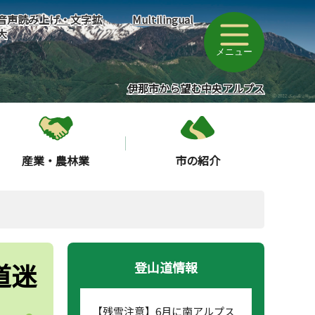
音声読み上げ・文字拡
Multilingual
大
メニュー
伊那市から望む中央アルプス
産業・農林業
市の紹介
道迷
登山道情報
【残雪注意】6月に南アルプス