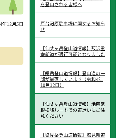
を登山される皆様へ
戸台河原駐車場に関するお知ら
4年12月5日
せ
【仙丈ヶ岳登山道情報】薮沢重
幸新道が通行可能となりました
【鋸岳登山道情報】登山道の一
部が崩落しています（令和4年
10月12日）
【仙丈ヶ岳登山道情報】地蔵尾
根松峰ルートでの道迷いにご注
意ください
【塩見岳登山道情報】塩見新道