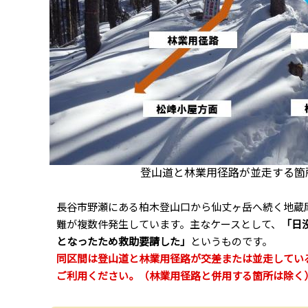
登山道と林業用径路が並走する箇
長谷市野瀬にある柏木登山口から仙丈ヶ岳へ続く地蔵
難が複数件発生しています。主なケースとして、
「日
となったため救助要請した」
というものです。
同区間は登山道と林業用径路が交差または並走してい
ご利用ください。（林業用径路と併用する箇所は除く