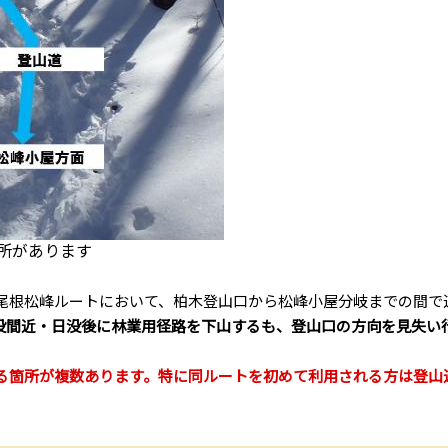
所があります
尾根松峰ルートにおいて、柏木登山口から松峰小屋分岐までの間で
没間近・日没後に林業用径路を下山するも、登山口の方向を見失い
る箇所が複数あります。特に同ルートを初めて利用される方は登山
）